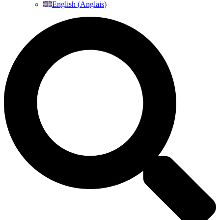
English
(
Anglais
)