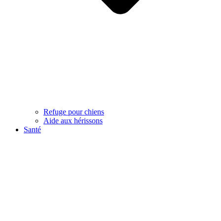
Refuge pour chiens
Aide aux hérissons
Santé