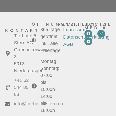
ÖFFNUNGSZEITEN
RECHTLICHES
SOCIAL
MEDIA
365 Tage
Impressum
KONTAKT
Tierhotel 5
geöffnet
Datenschutzerklärung
Stern AG
inkl. alle
AGB
Grienackerweg
Feiertage
3
Montag -
5013
Sonntag:
Niedergösgen
07:00
+41 62
bis
544 80
10:00h
88
14:00
bis
info@tierhotel5stern.ch
18:00h