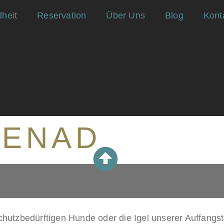
heit
Reservation
Über Uns
Blog
Kont
NENAD
schutzbedürftigen Hunde oder die Igel unserer Auffang