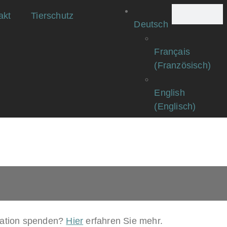
akt
Tierschutz
Deutsch
Français
(
Französisch
)
English
(
Englisch
)
station spenden?
Hier
erfahren Sie mehr.